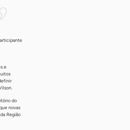
articipante
es e
uitos
efinir
ilson.
tório do
 que novas
 da Região