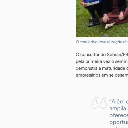
O seminário teve duração de 6
O consultor do Sebrae/PR,
pela primeira vez o semin
demonstra a maturidade d
empresários em se desenv
“Além d
amplia
oferec
oportu