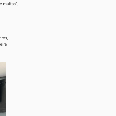
e muitas”,
ires,
eira