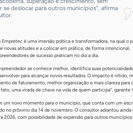
scoberta, superação e crescimento, sem
r se deslocar para outros municípios”, afirma
ltor.
o Empretec é uma imersão prática e transformadora, na qual o p
r novas atitudes e a colocar em prática, de forma intencional,
eendedores de sucesso praticam no dia a dia.
empreendedor se conhece melhor, identifica suas potencialidad
envolver para alcançar novos resultados. O impacto é nítido, m
ento de faturamento, melhor organização e mais clareza para d
 fato, uma virada de chave na vida de quem participa”, garante V
ém um novo momento para o município, que conta com um escri
ado no próximo dia 14 de novembro. O consultor adiantou ainda
ra 2026, com possibilidade de expansão para outros municípios