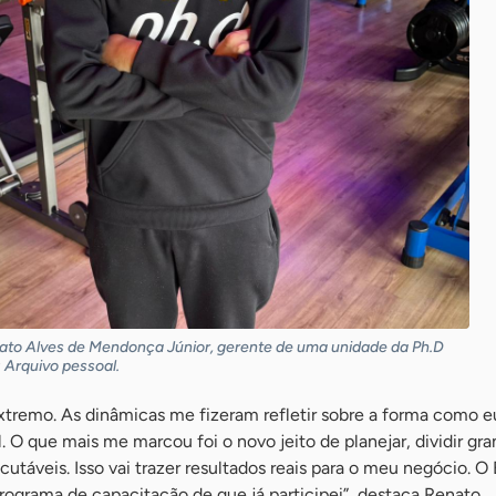
ato Alves de Mendonça Júnior, gerente de uma unidade da Ph.D
: Arquivo pessoal.
xtremo. As dinâmicas me fizeram refletir sobre a forma como e
. O que mais me marcou foi o novo jeito de planejar, dividir gr
táveis. Isso vai trazer resultados reais para o meu negócio. 
rograma de capacitação de que já participei”, destaca Renato.