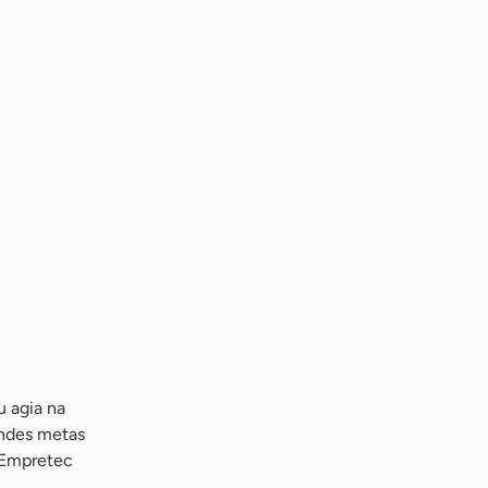
u agia na
andes metas
O Empretec