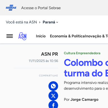
Fale
Acessibilidade
conosco
0
Acesse o Portal Sebrae
9
Paraná
Você está na ASN
Início
Economia & Política
Inovação & T
Agência
Sebrae
ASN PR
Cultura Empreendedora
de
Colombo c
11/11/2025 às 10:56
Notícias
turma do 
COMPARTILHE
Programa intensivo reali
desenvolvimento para o 
Por
Jorge Camargo