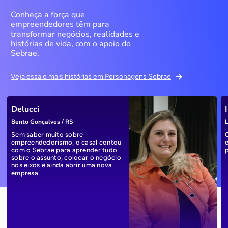
Conheça a força que
empreendedores têm para
transformar negócios, realidades e
histórias de vida, com o apoio do
Sebrae.
Veja essa e mais histórias em Personagens Sebrae
Delucci
Bento Gonçalves / RS
L
Sem saber muito sobre
empreendedorismo, o casal contou
com o Sebrae para aprender tudo
sobre o assunto, colocar o negócio
nos eixos e ainda abrir uma nova
empresa