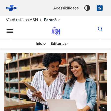
Fale
Acessibilidade
conosco
0
acessibilidade
9
Paraná
Você está na ASN
Dados
para
busca
Agência
Início
Editorias
Palavra
Sebrae
chave
de
Notícias