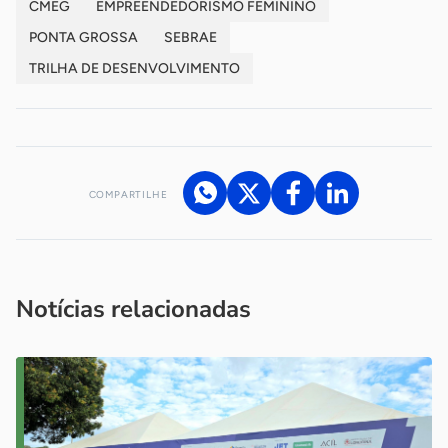
CMEG
EMPREENDEDORISMO FEMININO
PONTA GROSSA
SEBRAE
TRILHA DE DESENVOLVIMENTO
COMPARTILHE
Acesse nossos canais de atendimento
Ficou com alguma dúvida?
.
Se
você é um profissional da imprensa, entre em contato pelo
imprensa@sebrae.com.br
fale com a ASN em cada UF
ou
Notícias relacionadas