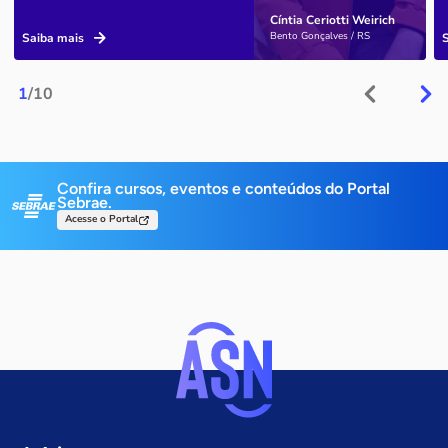
Cíntia Ceriotti Weirich
Bento Gonçalves / RS
Saiba mais
1
/10
Confira cursos, eventos e conteúdos do Portal
Sebrae.
Acesse o Portal