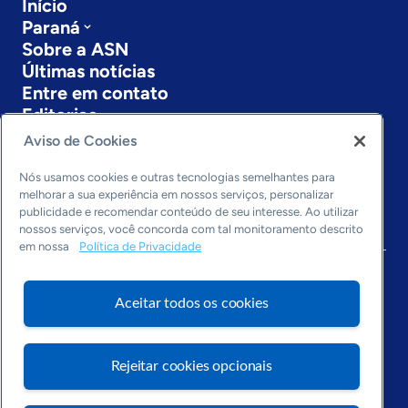
Início
Paraná
Sobre a ASN
Últimas notícias
Entre em contato
Editorias
Aviso de Cookies
Economia & Política
Inovação & Tecnologia
Nós usamos cookies e outras tecnologias semelhantes para
Cultura empreendedora
melhorar a sua experiência em nossos serviços, personalizar
publicidade e recomendar conteúdo de seu interesse. Ao utilizar
Dados
nossos serviços, você concorda com tal monitoramento descrito
Arquivo
em nossa
Política de Privacidade
Aceitar todos os cookies
Rejeitar cookies opcionais