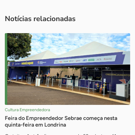
Acesse nossos canais de atendimento
Ficou com alguma dúvida?
.
Se
você é um profissional da imprensa, entre em contato pelo
imprensa@sebrae.com.br
fale com a ASN em cada UF
ou
Notícias relacionadas
Cultura Empreendedora
Feira do Empreendedor Sebrae começa nesta
quinta-feira em Londrina