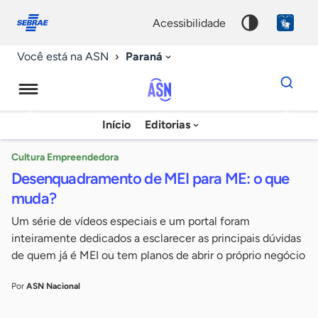
Fale
Acessibilidade
conosco
0
acessibilidade
9
Paraná
Você está na ASN
Dados
para
busca
Agência
Início
Editorias
Palavra
Sebrae
chave
de
Cultura Empreendedora
Desenquadramento de MEI para ME: o que
Notícias
muda?
Um série de vídeos especiais e um portal foram
inteiramente dedicados a esclarecer as principais dúvidas
de quem já é MEI ou tem planos de abrir o próprio negócio
Por
ASN Nacional