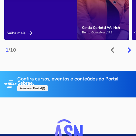
Cíntia Ceriotti Weirich
Bento Gonçalves / RS
Saiba mais
1
/10
Confira cursos, eventos e conteúdos do Portal
Sebrae.
Acesse o Portal