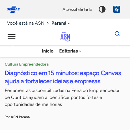
Fale
Acessibilidade
conosco
0
acessibilidade
9
Paraná
Você está na ASN
Dados
para
busca
Agência
Início
Editorias
Palavra
Sebrae
chave
de
Cultura Empreendedora
Diagnóstico em 15 minutos: espaço Canvas
Notícias
ajuda a fortalecer ideias e empresas
Ferramentas disponibilizadas na Feira do Empreendedor
de Curitiba ajudam a identificar pontos fortes e
oportunidades de melhorias
Por
ASN Paraná