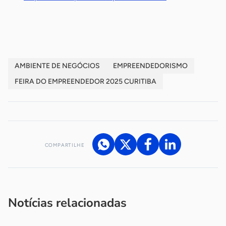
-
AMBIENTE DE NEGÓCIOS
EMPREENDEDORISMO
FEIRA DO EMPREENDEDOR 2025 CURITIBA
COMPARTILHE
Acesse nossos canais de atendimento
Ficou com alguma dúvida?
.
Se
você é um profissional da imprensa, entre em contato pelo
imprensa@sebrae.com.br
fale com a ASN em cada UF
ou
Notícias relacionadas