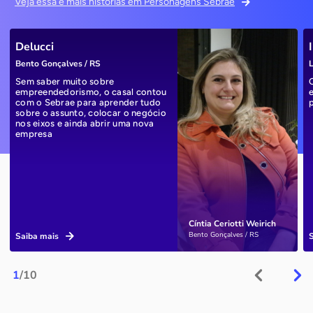
Veja essa e mais histórias em Personagens Sebrae
Delucci
Bento Gonçalves / RS
L
Sem saber muito sobre
empreendedorismo, o casal contou
com o Sebrae para aprender tudo
sobre o assunto, colocar o negócio
nos eixos e ainda abrir uma nova
empresa
Cíntia Ceriotti Weirich
Bento Gonçalves / RS
Saiba mais
1
/10