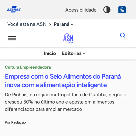
Fale
Acessibilidade
conosco
0
acessibilidade
9
Paraná
Você está na ASN
Dados
para
busca
Agência
Início
Editorias
Palavra
Sebrae
chave
de
Cultura Empreendedora
Empresa com o Selo Alimentos do Paraná
Notícias
inova com a alimentação inteligente
De Pinhais, na região metropolitana de Curitiba, negócio
cresceu 30% no último ano e aposta em alimentos
diferenciados para ampliar mercado
Por
Redação