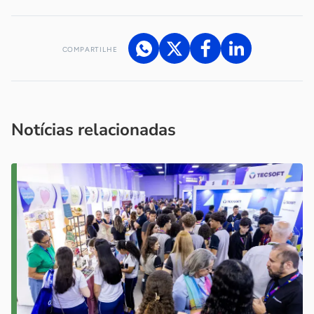
COMPARTILHE
Acesse nossos canais de atendimento
Ficou com alguma dúvida?
.
Se
você é um profissional da imprensa, entre em contato pelo
imprensa@sebrae.com.br
fale com a ASN em cada UF
ou
Notícias relacionadas