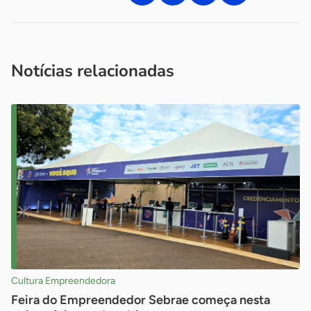
Acesse nossos canais de atendimento
Ficou com alguma dúvida?
.
Se
você é um profissional da imprensa, entre em contato pelo
imprensa@sebrae.com.br
fale com a ASN em cada UF
ou
Notícias relacionadas
Cultura Empreendedora
Feira do Empreendedor Sebrae começa nesta