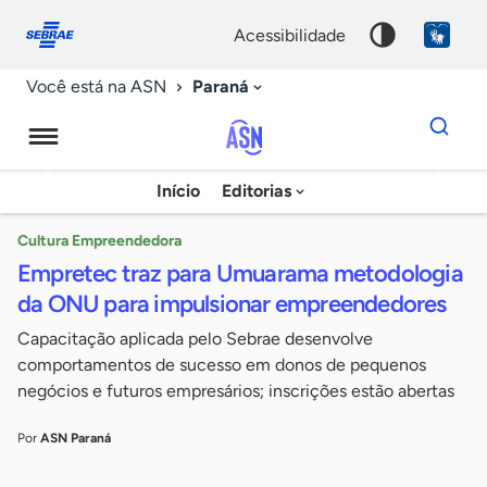
Fale
Acessibilidade
conosco
0
acessibilidade
9
Paraná
Você está na ASN
Dados
para
busca
Agência
Início
Editorias
Palavra
Sebrae
chave
de
Cultura Empreendedora
Empretec traz para Umuarama metodologia
Notícias
da ONU para impulsionar empreendedores
Capacitação aplicada pelo Sebrae desenvolve
comportamentos de sucesso em donos de pequenos
negócios e futuros empresários; inscrições estão abertas
Por
ASN Paraná