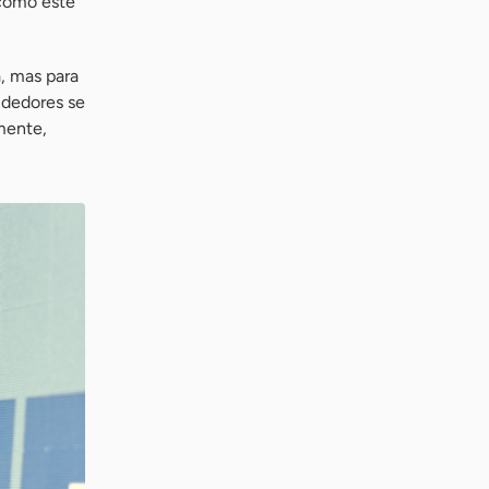
 como este
, mas para
ndedores se
mente,