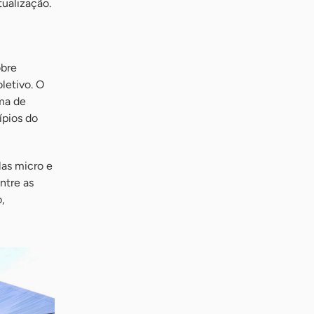
tualização.
obre
letivo. O
ma de
ípios do
las micro e
ntre as
,