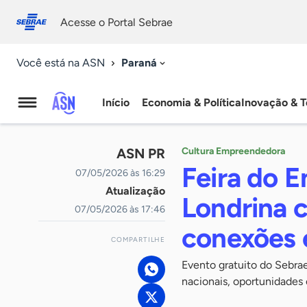
Fale
Acessibilidade
conosco
0
Acesse o Portal Sebrae
9
Paraná
Você está na ASN
Início
Economia & Política
Inovação & T
Agência
Sebrae
ASN PR
Cultura Empreendedora
de
Feira do 
07/05/2026 às 16:29
Atualização
Notícias
Londrina 
07/05/2026 às 17:46
conexões 
COMPARTILHE
Evento gratuito do Sebra
nacionais, oportunidade