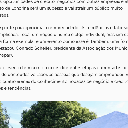
s, oportunidades de crédito, negócios com outras empresas e a
o de Londrina será um sucesso e vai atrair um público muito
raes.
e ponte para aproximar o empreendedor às tendências e falar s
plicada. Tocar um negócio nunca é algo individual, mas sim co
ma forma exemplar e um evento como esse é, também, uma for
estacou Conrado Scheller, presidente da Associação dos Munic
epar).
, o evento tem como foco as diferentes etapas enfrentadas pe
 de conteúdos voltados às pessoas que desejam empreender. E
ão quatro arenas do conhecimento, rodadas de negócio e crédito
s e tendências.