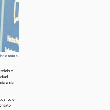
ina e todo o
ciais e
adual
ia a dia
 quanto o
ontato