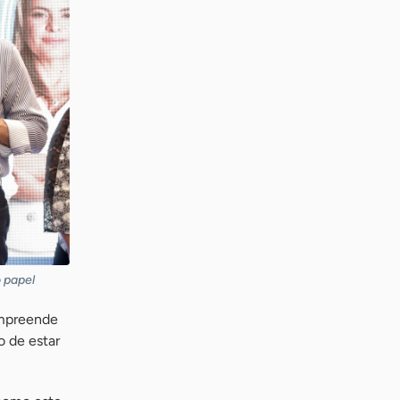
 papel
empreende
o de estar