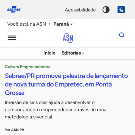
Fale
Acessibilidade
conosco
0
acessibilidade
9
Paraná
Você está na ASN
Dados
para
busca
Agência
Início
Editorias
Palavra
Sebrae
chave
de
Cultura Empreendedora
Sebrae/PR promove palestra de lançamento
Notícias
de nova turma do Empretec, em Ponta
Grossa
Imersão de seis dias ajuda a desenvolver o
comportamento empreendedor através de uma
metodologia vivencial
Por
ASN PR