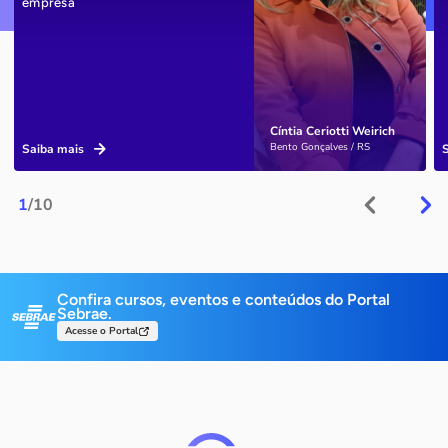
empresa
Cíntia Ceriotti Weirich
Bento Gonçalves / RS
Saiba mais
1
/10
Confira cursos, eventos e conteúdos do Portal
Sebrae.
Acesse o Portal