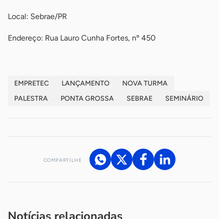
Local: Sebrae/PR
Endereço: Rua Lauro Cunha Fortes, nº 450
EMPRETEC
LANÇAMENTO
NOVA TURMA
PALESTRA
PONTA GROSSA
SEBRAE
SEMINÁRIO
COMPARTILHE
Acesse nossos canais de atendimento
Ficou com alguma dúvida?
.
Se
você é um profissional da imprensa, entre em contato pelo
imprensa@sebrae.com.br
fale com a ASN em cada UF
ou
Notícias relacionadas