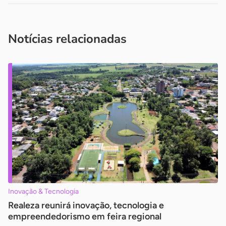
Acesse nossos canais de atendimento
Ficou com alguma dúvida?
.
Se
você é um profissional da imprensa, entre em contato pelo
imprensa@sebrae.com.br
fale com a ASN em cada UF
ou
Notícias relacionadas
Inovação & Tecnologia
Realeza reunirá inovação, tecnologia e
empreendedorismo em feira regional