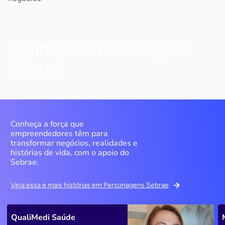
Conheça os Personagens
Sebrae
Conheça a força que
empreendedores têm para
transformar negócios, realidades e
histórias de vida, com o apoio do
Sebrae.
Veja essa e mais histórias em Personagens Sebrae
QualiMedi Saúde