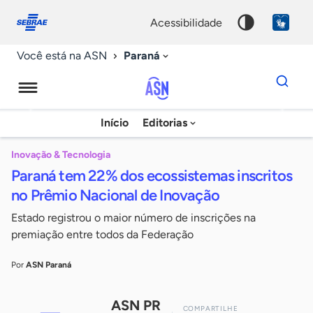
Fale
Acessibilidade
conosco
0
acessibilidade
9
Paraná
Você está na ASN
Dados
para
busca
Agência
Início
Editorias
Palavra
Sebrae
chave
de
Inovação & Tecnologia
Paraná tem 22% dos ecossistemas inscritos
Notícias
no Prêmio Nacional de Inovação
Estado registrou o maior número de inscrições na
premiação entre todos da Federação
Por
ASN Paraná
ASN PR
COMPARTILHE