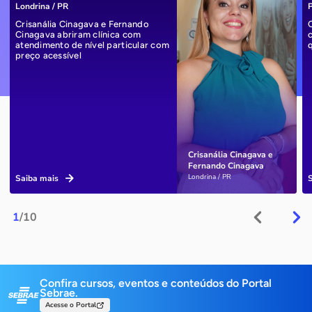
Londrina / PR
P
Crisanália Cinagava e Fernando
Cinagava abriram clínica com
atendimento de nível particular com
preço acessível
Crisanália Cinagava e
Fernando Cinagava
Londrina / PR
Saiba mais
1
/10
Confira cursos, eventos e conteúdos do Portal
Sebrae.
Acesse o Portal