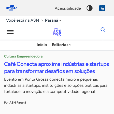
Fale
Acessibilidade
conosco
0
acessibilidade
9
Paraná
Você está na ASN
Dados
para
busca
Agência
Início
Editorias
Palavra
Sebrae
chave
de
Cultura Empreendedora
Café Conecta aproxima indústrias e startups
Notícias
para transformar desafios em soluções
Evento em Ponta Grossa conecta micro e pequenas
indústrias a startups, instituições e soluções práticas para
fortalecer a inovação e a competitividade regional
Por
ASN Paraná