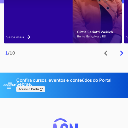
Cíntia Ceriotti Weirich
Bento Gonçalves / RS
Saiba mais
1
/10
Confira cursos, eventos e conteúdos do Portal
Sebrae.
Acesse o Portal