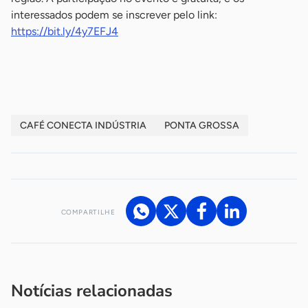
interessados podem se inscrever pelo link:
https://bit.ly/4y7EFJ4
-
CAFÉ CONECTA INDÚSTRIA
PONTA GROSSA
COMPARTILHE
Acesse nossos canais de atendimento
Ficou com alguma dúvida?
.
Se
você é um profissional da imprensa, entre em contato pelo
imprensa@sebrae.com.br
fale com a ASN em cada UF
ou
Notícias relacionadas