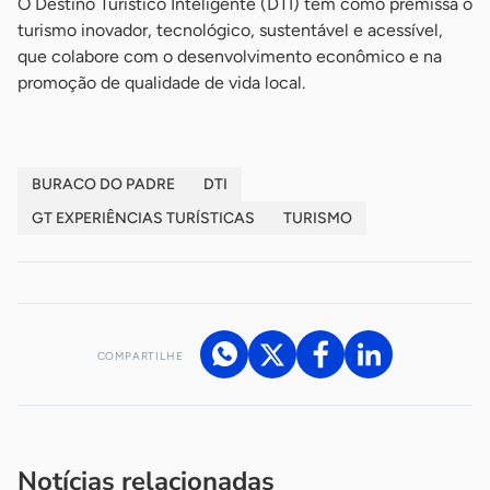
O Destino Turístico Inteligente (DTI) tem como premissa o
turismo inovador, tecnológico, sustentável e acessível,
que colabore com o desenvolvimento econômico e na
promoção de qualidade de vida local.
BURACO DO PADRE
DTI
GT EXPERIÊNCIAS TURÍSTICAS
TURISMO
COMPARTILHE
Acesse nossos canais de atendimento
Ficou com alguma dúvida?
.
Se
você é um profissional da imprensa, entre em contato pelo
imprensa@sebrae.com.br
fale com a ASN em cada UF
ou
Notícias relacionadas