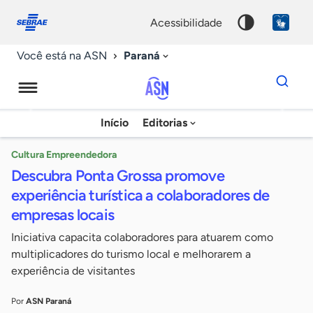
Fale
Acessibilidade
conosco
0
acessibilidade
9
Paraná
Você está na ASN
Dados
para
busca
Agência
Início
Editorias
Palavra
Sebrae
chave
de
Cultura Empreendedora
Descubra Ponta Grossa promove
Notícias
experiência turística a colaboradores de
empresas locais
Iniciativa capacita colaboradores para atuarem como
multiplicadores do turismo local e melhorarem a
experiência de visitantes
Por
ASN Paraná