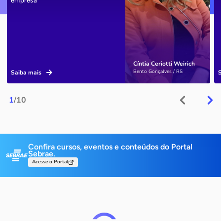
empresa
Cíntia Ceriotti Weirich
Bento Gonçalves / RS
Saiba mais
1
/10
Confira cursos, eventos e conteúdos do Portal
Sebrae.
Acesse o Portal