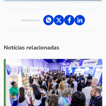
COMPARTILHE
Acesse nossos canais de atendimento
Ficou com alguma dúvida?
.
Se
você é um profissional da imprensa, entre em contato pelo
imprensa@sebrae.com.br
fale com a ASN em cada UF
ou
Notícias relacionadas