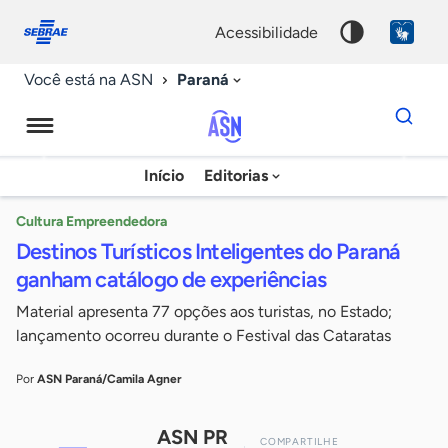
Fale
Acessibilidade
conosco
0
acessibilidade
9
Paraná
Você está na ASN
Dados
para
busca
Agência
Início
Editorias
Palavra
Sebrae
chave
de
Cultura Empreendedora
Destinos Turísticos Inteligentes do Paraná
Notícias
ganham catálogo de experiências
Material apresenta 77 opções aos turistas, no Estado;
lançamento ocorreu durante o Festival das Cataratas
Por
ASN Paraná/Camila Agner
ASN PR
COMPARTILHE