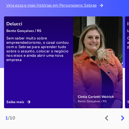
Veja essa e mais histórias em Personagens Sebrae
Delucci
Bento Gonçalves / RS
L
Sem saber muito sobre
empreendedorismo, o casal contou
com o Sebrae para aprender tudo
sobre o assunto, colocar o negócio
nos eixos e ainda abrir uma nova
empresa
Cíntia Ceriotti Weirich
Bento Gonçalves / RS
Saiba mais
1
/10