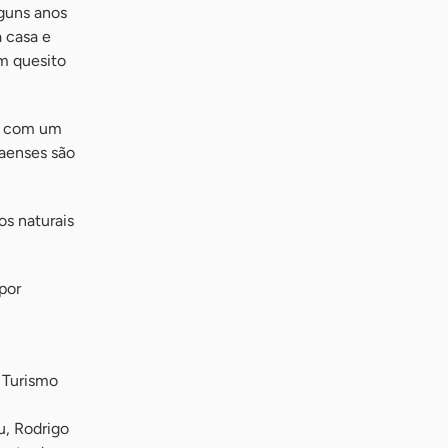
lguns anos
a casa e
um quesito
to com um
naenses são
s naturais
por
 Turismo
u, Rodrigo