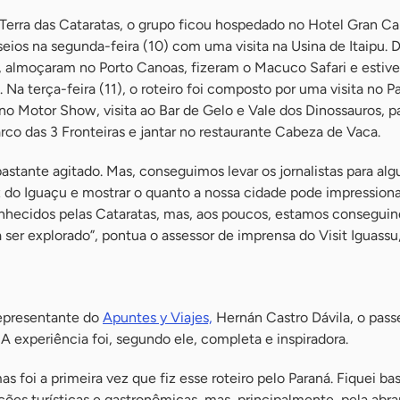
Terra das Cataratas, o grupo ficou hospedado no Hotel Gran C
ios na segunda-feira (10) com uma visita na Usina de Itaipu. D
 almoçaram no Porto Canoas, fizeram o Macuco Safari e estiv
 Na terça-feira (11), o roteiro foi composto por uma visita no P
o Motor Show, visita ao Bar de Gelo e Vale dos Dinossauros, p
rco das 3 Fronteiras e jantar no restaurante Cabeza de Vaca.
bastante agitado. Mas, conseguimos levar os jornalistas para alg
z do Iguaçu e mostrar o quanto a nossa cidade pode impressiona
hecidos pelas Cataratas, mas, aos poucos, estamos conseguin
ser explorado”, pontua o assessor de imprensa do Visit Iguassu
 representante do
Apuntes y Viajes,
Hernán Castro Dávila, o pass
A experiência foi, segundo ele, completa e inspiradora.
mas foi a primeira vez que fiz esse roteiro pelo Paraná. Fiquei ba
ões turísticas e gastronômicas, mas, principalmente, pela abr