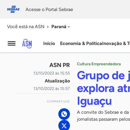
Fale
Acessibilidade
conosco
0
Acesse o Portal Sebrae
9
Paraná
Você está na ASN
Início
Economia & Política
Inovação & T
Agência
Sebrae
ASN PR
Cultura Empreendedora
de
Grupo de j
13/10/2022 às 15:55
Atualização
Notícias
explora at
13/10/2022 às 15:57
Iguaçu
COMPARTILHE
A convite do Sebrae e da 
jornalistas passaram pelo