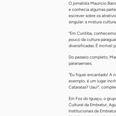
O jornalista Mauricio Barr
e conhecia algumas partes 
escrever sobre os atrativ
singular: a mistura cultural
“Em Curitiba, conhecemos
pouco da cultura paraguai
diversificadas. É incríve
Do passeio completo, Mau
paranaenses.
“Eu fiquei encantado! A n
exemplo, é um lugar incrí
Cataratas? Uau!”, complem
Em Foz do Iguaçu, o grup
Cultural da Embratur, Ag
Institucionais da Embratu