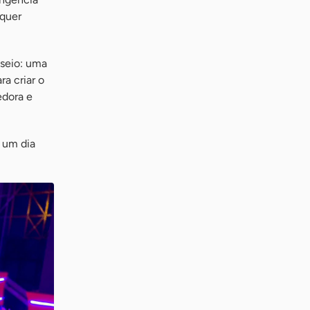
lquer
sseio: uma
ra criar o
edora e
e um dia