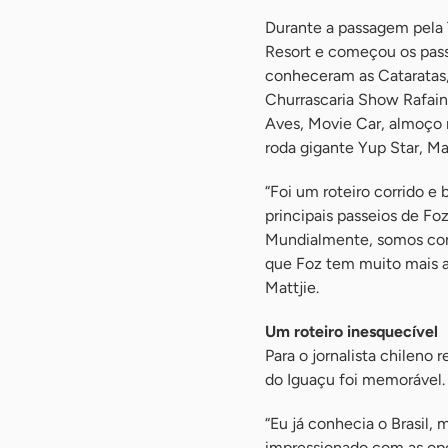
Durante a passagem pela 
Resort e começou os passe
conheceram as Cataratas,
Churrascaria Show Rafain.
Aves, Movie Car, almoço n
roda gigante Yup Star, Ma
“Foi um roteiro corrido e 
principais passeios de Fo
Mundialmente, somos con
que Foz tem muito mais a 
Mattjie.
Um roteiro inesquecível
Para o jornalista chileno
do Iguaçu foi memorável. 
“Eu já conhecia o Brasil, 
impressionado com as opç