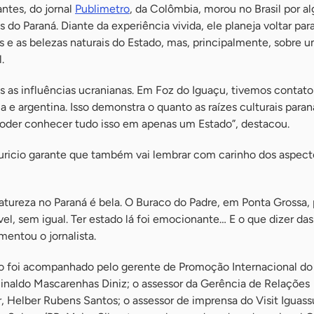
antes, do jornal
Publimetro
, da Colômbia, morou no Brasil por a
do Paraná. Diante da experiência vivida, ele planeja voltar par
os e as belezas naturais do Estado, mas, principalmente, sobre 
.
 as influências ucranianas. Em Foz do Iguaçu, tivemos conta
a e argentina. Isso demonstra o quanto as raízes culturais para
l poder conhecer tudo isso em apenas um Estado”, destacou.
ricio garante que também vai lembrar com carinho dos aspecto
atureza no Paraná é bela. O Buraco do Padre, em Ponta Grossa, 
vel, sem igual. Ter estado lá foi emocionante… E o que dizer das
entou o jornalista.
o foi acompanhado pelo gerente de Promoção Internacional do
uinaldo Mascarenhas Diniz; o assessor da Gerência de Relações
r, Helber Rubens Santos; o assessor de imprensa do Visit Iguass