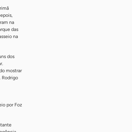
arimã
epois,
eram na
arque das
asseio na
uns dos
r.
do mostrar
, Rodrigo
eio por Foz
stante
angência