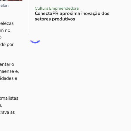
afari.
Cultura Empreendedora
ConectaPR aproxima inovação dos
setores produtivos
belezas
am no
o
ndo por
entar o
anaense e,
 idades e
rnalistas
,
rava as