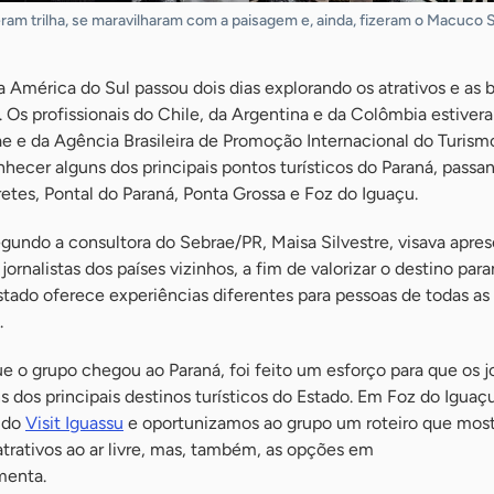
zeram trilha, se maravilharam com a paisagem e, ainda, fizeram o Macuco S
a América do Sul passou dois dias explorando os atrativos e as 
. Os profissionais do Chile, da Argentina e da Colômbia estiver
e e da Agência Brasileira de Promoção Internacional do Turism
hecer alguns dos principais pontos turísticos do Paraná, passa
retes, Pontal do Paraná, Ponta Grossa e Foz do Iguaçu.
segundo a consultora do Sebrae/PR, Maisa Silvestre, visava apres
jornalistas dos países vizinhos, a fim de valorizar o destino par
tado oferece experiências diferentes para pessoas de todas as
.
o grupo chegou ao Paraná, foi feito um esforço para que os jo
 dos principais destinos turísticos do Estado. Em Foz do Iguaçu
 do
Visit Iguassu
e oportunizamos ao grupo um roteiro que most
atrativos ao ar livre, mas, também, as opções em
menta.