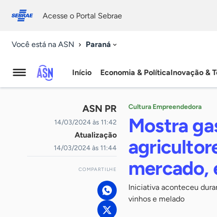
Fale
Acessibilidade
conosco
0
Acesse o Portal Sebrae
9
Paraná
Você está na ASN
Início
Economia & Política
Inovação & T
Agência
Sebrae
ASN PR
Cultura Empreendedora
de
Mostra ga
14/03/2024 às 11:42
Atualização
Notícias
agricultor
14/03/2024 às 11:44
mercado, 
COMPARTILHE
Iniciativa aconteceu dura
vinhos e melado