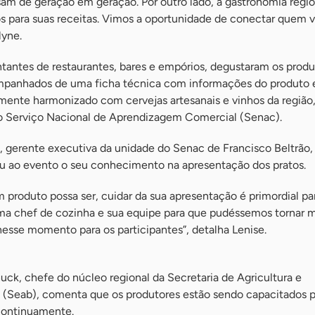
sam de geração em geração. Por outro lado, a gastronomia regi
os para suas receitas. Vimos a oportunidade de conectar quem 
lyne.
tantes de restaurantes, bares e empórios, degustaram os produ
ompanhados de uma ficha técnica com informações do produto 
mente harmonizado com cervejas artesanais e vinhos da região
o Serviço Nacional de Aprendizagem Comercial (Senac).
s, gerente executiva da unidade do Senac de Francisco Beltrão,
vou ao evento o seu conhecimento na apresentação dos pratos.
 produto possa ser, cuidar da sua apresentação é primordial par
a chef de cozinha e sua equipe para que pudéssemos tornar m
nesse momento para os participantes”, detalha Lenise.
ck, chefe do núcleo regional da Secretaria de Agricultura e
(Seab), comenta que os produtores estão sendo capacitados p
continuamente.