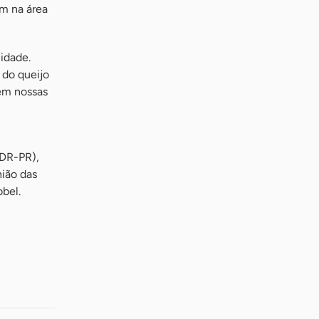
m na área
idade.
 do queijo
 em nossas
IDR-PR),
ião das
bel.