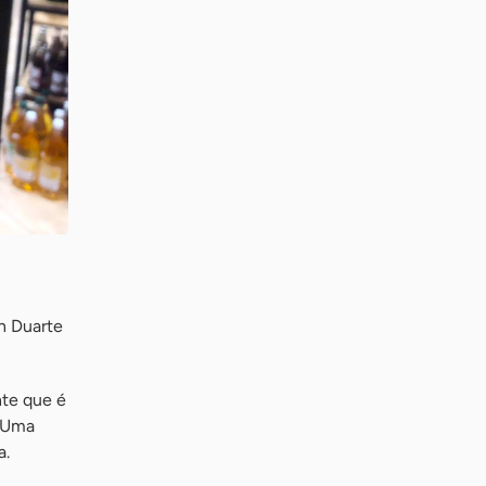
an Duarte
nte que é
. Uma
a.