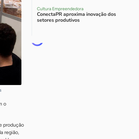
Cultura Empreendedora
ConectaPR aproxima inovação dos
setores produtivos
s
m o
de produção
a região,