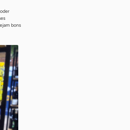
poder
ses
sejam bons