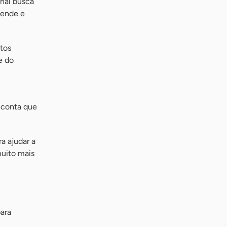
onal busca
vende e
tos
e do
,
 conta que
a ajudar a
uito mais
ara