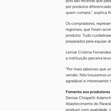
pois são receitas que pas
por produtos diferenciad
quem compra.”, explica A
Os compradores, represen
regionais, que foram ac
produtor. Tudo cuidadosa
preparados pela equipe d
Lenise Cristina Fernande
a instituição parceira le
“Por mais saboroso que um
vender. Nós trouxemos um
agradável e interessante 
Fomento aos produtores
Denise Chiapetti Adamchu
Abastecimento do Paraná 
produzir com qualidade, 