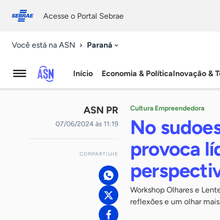
Fale
Acessibilidade
conosco
0
Acesse o Portal Sebrae
9
Paraná
Você está na ASN
Início
Economia & Política
Inovação & T
Agência
Sebrae
ASN PR
Cultura Empreendedora
de
No sudoes
07/06/2024 às 11:19
Notícias
provoca l
COMPARTILHE
perspectiv
Workshop Olhares e Lente
reflexões e um olhar mai