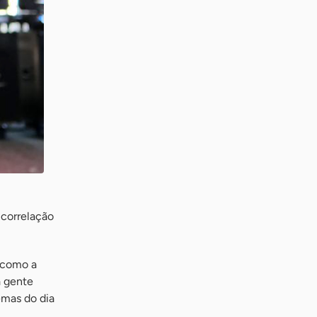
 correlação
s como a
a gente
emas do dia