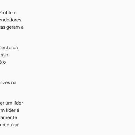
rofile e
eendedores
sas geram a
pecto da
ciso
ó o
dizes na
er um líder
m líder é
ivamente
cientizar