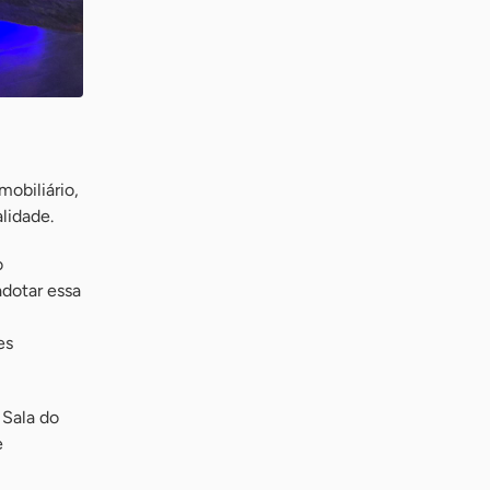
obiliário,
lidade.
o
dotar essa
es
 Sala do
e