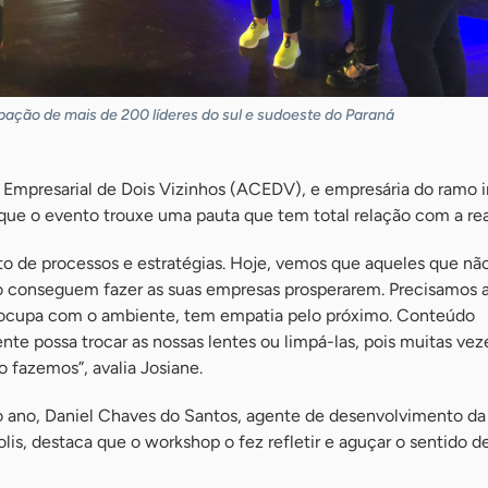
pação de mais de 200 líderes do sul e sudoeste do Paraná
 Empresarial de Dois Vizinhos (ACEDV), e empresária do ramo im
que o evento trouxe uma pauta que tem total relação com a rea
to de processos e estratégias. Hoje, vemos que aqueles que nã
 conseguem fazer as suas empresas prosperarem. Precisamos a
eocupa com o ambiente, tem empatia pelo próximo. Conteúdo
nte possa trocar as nossas lentes ou limpá-las, pois muitas vez
 fazemos”, avalia Josiane.
o ano, Daniel Chaves do Santos, agente de desenvolvimento da
s, destaca que o workshop o fez refletir e aguçar o sentido d