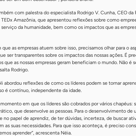
bém com palestra do especialista Rodrigo V. Cunha, CEO da P
do TEDx Amazônia, que apresentou reflexões sobre como empr
a serviço da humanidade, bem como os impactos que as empre
que as empresas atuem sobre isso, precisamos olhar para o as
ue ser transparentes sobre os impactos das nossas ações. É pre
os que as nossas empresas geram beneficiam o mundo. Não é s
salta Rodrigo.
li abordou reflexões de como os líderes podem se tornar apren
so é contínuo, independente da idade.
omento em que os líderes são cobrados por vários chapéus: s
ático, que desenvolve as pessoas. Para o desenvolvimento de u
e no papel de aprendiz, de ter dúvidas, incerteza, de buscar at
as suas necessidades. Para que isso aconteça, é preciso cons
emos aprender”, acrescenta Néia.