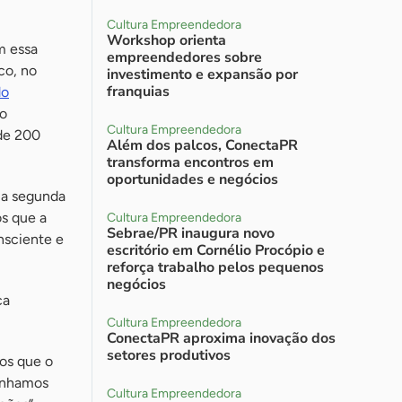
Cultura Empreendedora
Workshop orienta
m essa
empreendedores sobre
co, no
investimento e expansão por
franquias
do
no
Cultura Empreendedora
 de 200
Além dos palcos, ConectaPR
transforma encontros em
oportunidades e negócios
ua segunda
os que a
Cultura Empreendedora
Sebrae/PR inaugura novo
nsciente e
escritório em Cornélio Procópio e
reforça trabalho pelos pequenos
negócios
ca
Cultura Empreendedora
ConectaPR aproxima inovação dos
setores produtivos
os que o
tenhamos
Cultura Empreendedora