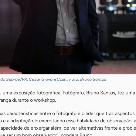
 do Sebrae/PR, Cesar Giovani Colini. Foto: Bruno Santos
 uma exposição fotográfica. Fotógrafo, Bruno Santos, fez uma
derança durante o workshop.
s características entre o fotógrafo e o líder que traz aspecto
 e a adaptação. E exercitando essa habilidade de observação, 
pacidade de enxergar além, de ver alternativas frente a probl
que ser um bom observador”, pondera Bruno.