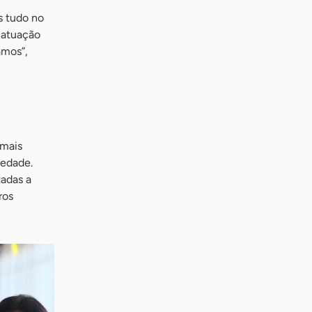
s tudo no
a atuação
amos”,
 mais
iedade.
tadas a
ros