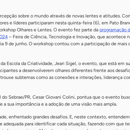
ercepção sobre o mundo através de novas lentes e atitudes. Co
s e líderes participaram nesta quinta-feira (6), em Pato Bran
orkshop Olhares e Lentes. O evento fez parte da
programação 
2024
– Feira de Ciência, Tecnologia e Inovação, que acontece 
dia 9 de junho. O workshop contou com a participação de mais
da Escola da Criatividade, Jean Sigel, o evento, que está em s
icipantes a desenvolverem olhares diferentes frente aos desafi
trouxe subtemas como as conexões e interações, liderança co
l do Sebrae/PR, Cesar Giovani Colini, pontua que o evento bus
obre a sua importância e a adoção de uma visão mais ampla.
de, enfrentado grandes desafios. E, neste contexto, entendem
lente adequada para identificar cada situação, fazendo com que 