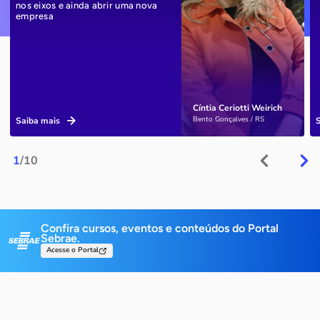
nos eixos e ainda abrir uma nova
empresa
Cíntia Ceriotti Weirich
Bento Gonçalves / RS
Saiba mais
1
/10
Confira cursos, eventos e conteúdos do Portal
Sebrae.
Acesse o Portal