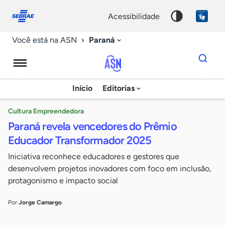
Fale
Acessibilidade
conosco
0
acessibilidade
9
Paraná
Você está na ASN
Dados
para
busca
Agência
Início
Editorias
Palavra
Sebrae
chave
de
Cultura Empreendedora
Paraná revela vencedores do Prêmio
Notícias
Educador Transformador 2025
Iniciativa reconhece educadores e gestores que
desenvolvem projetos inovadores com foco em inclusão,
protagonismo e impacto social
Por
Jorge Camargo