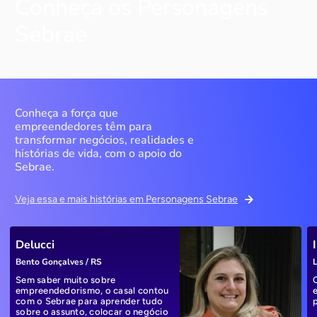
Conheça os Personagens
Sebrae
Conheça a força que
empreendedores têm para
transformar negócios, realidades e
histórias de vida, com o apoio do
Sebrae.
Veja essa e mais histórias em Personagens Sebrae
Delucci
Bento Gonçalves / RS
L
Sem saber muito sobre
empreendedorismo, o casal contou
com o Sebrae para aprender tudo
sobre o assunto, colocar o negócio