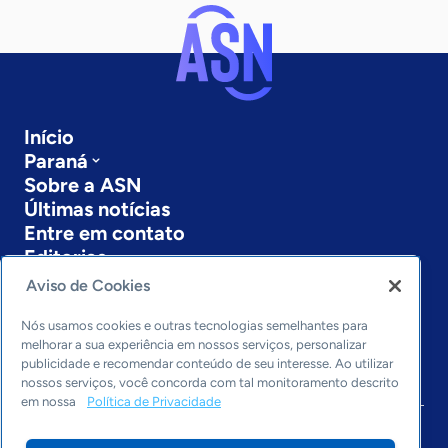
Início
Paraná
Sobre a ASN
Últimas notícias
Entre em contato
Editorias
Aviso de Cookies
Economia & Política
Inovação & Tecnologia
Nós usamos cookies e outras tecnologias semelhantes para
Cultura empreendedora
melhorar a sua experiência em nossos serviços, personalizar
publicidade e recomendar conteúdo de seu interesse. Ao utilizar
Dados
nossos serviços, você concorda com tal monitoramento descrito
Arquivo
em nossa
Política de Privacidade