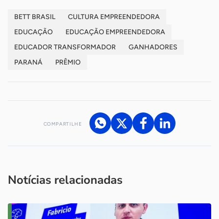
BETT BRASIL
CULTURA EMPREENDEDORA
EDUCAÇÃO
EDUCAÇÃO EMPREENDEDORA
EDUCADOR TRANSFORMADOR
GANHADORES
PARANÁ
PRÊMIO
COMPARTILHE
Acesse nossos canais de atendimento
Ficou com alguma dúvida?
.
Se
você é um profissional da imprensa, entre em contato pelo
imprensa@sebrae.com.br
fale com a ASN em cada UF
ou
Notícias relacionadas