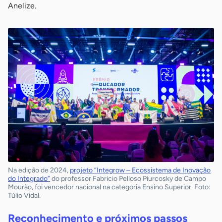
Anelize.
Na edição de 2024,
projeto “Integrow – Ecossistema de Inovação
do Integrado”
do professor Fabricio Pelloso Piurcosky de Campo
Mourão, foi vencedor nacional na categoria Ensino Superior. Foto:
Túlio Vidal.
Reconhecimento e próximos passos