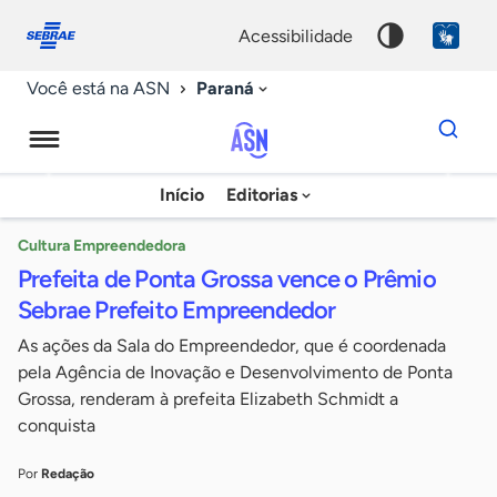
Fale
Acessibilidade
conosco
0
acessibilidade
9
Paraná
Você está na ASN
Dados
para
busca
Agência
Início
Editorias
Palavra
Sebrae
chave
de
Cultura Empreendedora
Prefeita de Ponta Grossa vence o Prêmio
Notícias
Sebrae Prefeito Empreendedor
As ações da Sala do Empreendedor, que é coordenada
pela Agência de Inovação e Desenvolvimento de Ponta
Grossa, renderam à prefeita Elizabeth Schmidt a
conquista
Por
Redação