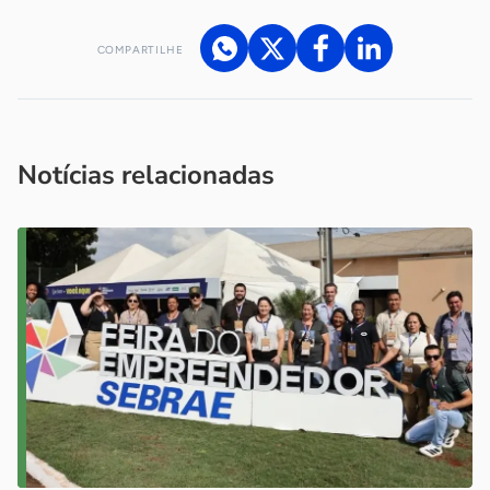
COMPARTILHE
Acesse nossos canais de atendimento
Ficou com alguma dúvida?
.
Se
você é um profissional da imprensa, entre em contato pelo
imprensa@sebrae.com.br
fale com a ASN em cada UF
ou
Notícias relacionadas