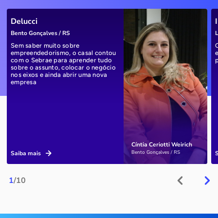
Delucci
Bento Gonçalves / RS
L
Sem saber muito sobre
empreendedorismo, o casal contou
com o Sebrae para aprender tudo
sobre o assunto, colocar o negócio
nos eixos e ainda abrir uma nova
empresa
Cíntia Ceriotti Weirich
Bento Gonçalves / RS
Saiba mais
1
/10