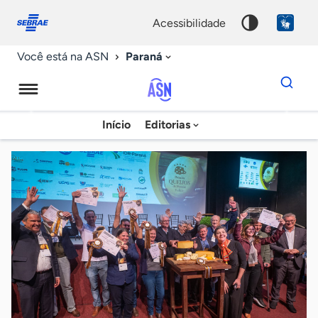
Fale
Acessibilidade
conosco
0
acessibilidade
9
Paraná
Você está na ASN
Dados
para
busca
Agência
Início
Editorias
Palavra
Sebrae
chave
de
Notícias