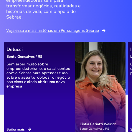
empreendedores têm para
transformar negócios, realidades e
histórias de vida, com o apoio do
Sebrae.
Veja essa e mais histórias em Personagens Sebrae
Delucci
Bento Gonçalves / RS
L
Sem saber muito sobre
empreendedorismo, o casal contou
com o Sebrae para aprender tudo
sobre o assunto, colocar o negócio
nos eixos e ainda abrir uma nova
empresa
Cíntia Ceriotti Weirich
Bento Gonçalves / RS
Saiba mais