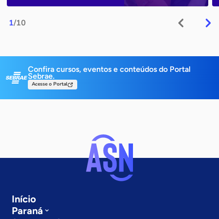
1
/10
Confira cursos, eventos e conteúdos do Portal
Sebrae.
Acesse o Portal
Início
Paraná