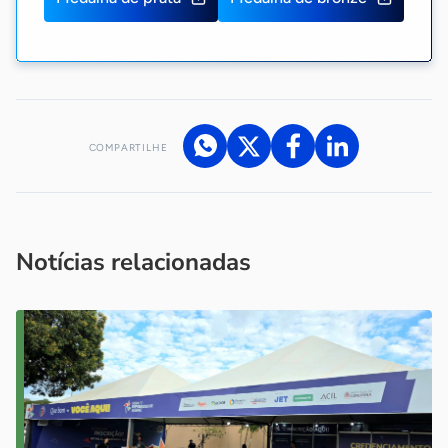
COMPARTILHE
Acesse nossos canais de atendimento
Ficou com alguma dúvida?
.
Se
você é um profissional da imprensa, entre em contato pelo
imprensa@sebrae.com.br
fale com a ASN em cada UF
ou
Notícias relacionadas