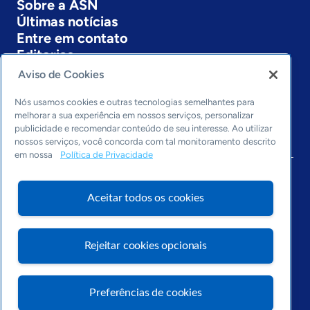
Sobre a ASN
Últimas notícias
Entre em contato
Editorias
Aviso de Cookies
Economia & Política
Inovação & Tecnologia
Nós usamos cookies e outras tecnologias semelhantes para
Cultura empreendedora
melhorar a sua experiência em nossos serviços, personalizar
publicidade e recomendar conteúdo de seu interesse. Ao utilizar
Dados
nossos serviços, você concorda com tal monitoramento descrito
Arquivo
em nossa
Política de Privacidade
Aceitar todos os cookies
Rejeitar cookies opcionais
Preferências de cookies
Visite o Portal Sebrae