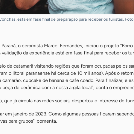
Conchas, está em fase final de preparação para receber os turistas. Foto
o Paraná, o ceramista Marcel Fernandes, iniciou o projeto “Barro
validação da experiência está em fase final para receber os turi
io de catamarã visitando regiões que foram ocupadas pelos s
m o litoral paranaense há cerca de 10 mil anos). Após o retorn
camarão, cupcake de banana e café coado. Para finalizar, eles
a peça de cerâmica com a nossa argila local”, conta o empreen
 que já circula nas redes sociais, despertou o interesse de turis
r em janeiro de 2023. Como algumas pessoas ficaram sabendo
vas para grupos”, comenta.