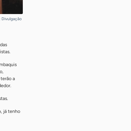
: Divulgação
 das
stas.
ambaquis
o,
 terão a
dedor.
tas.
, já tenho