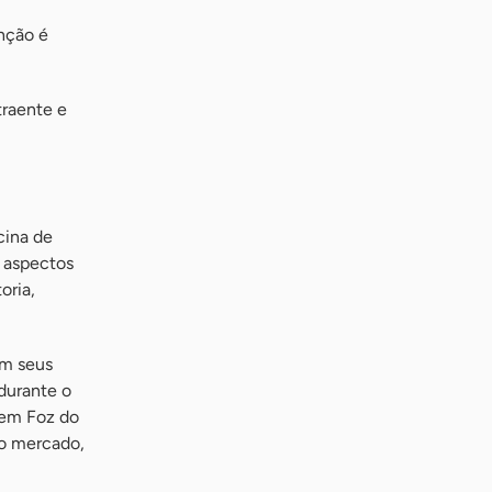
nção é
traente e
cina de
s aspectos
oria,
am seus
 durante o
 em Foz do
no mercado,