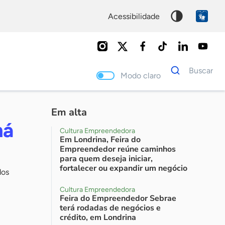
acessibilidade
Dados
Buscar
para
Modo claro
busca
Palavra
chave
Em alta
ná
Cultura Empreendedora
Em Londrina, Feira do
Empreendedor reúne caminhos
para quem deseja iniciar,
fortalecer ou expandir um negócio
dos
Cultura Empreendedora
Feira do Empreendedor Sebrae
terá rodadas de negócios e
crédito, em Londrina