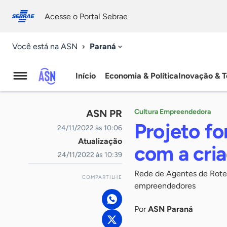
Fale
Acessibilidade
conosco
0
Acesse o Portal Sebrae
9
Paraná
Você está na ASN
Início
Economia & Política
Inovação & T
Agência
Sebrae
ASN PR
Cultura Empreendedora
de
Projeto fo
24/11/2022 às 10:06
Atualização
Notícias
com a cri
24/11/2022 às 10:39
Rede de Agentes de Roteir
COMPARTILHE
empreendedores
Por
ASN Paraná