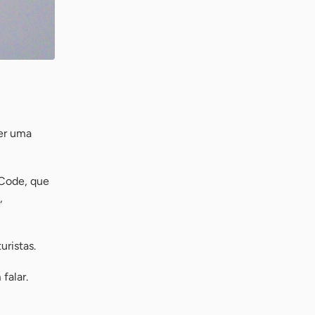
ver uma
 Code, que
,
uristas.
falar.