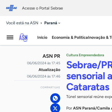
Fale
Acessibilidade
conosco
0
Acesse o Portal Sebrae
9
Paraná
Você está na ASN
Início
Economia & Política
Inovação & T
Agência
Sebrae
ASN PR
Cultura Empreendedora
de
Sebrae/PR
06/06/2024 às 17:45
Atualização
Notícias
sensorial 
06/06/2024 às 17:46
Cataratas
COMPARTILHE
Túnel sensorial reúne expe
Por
ASN Paraná/Camila 