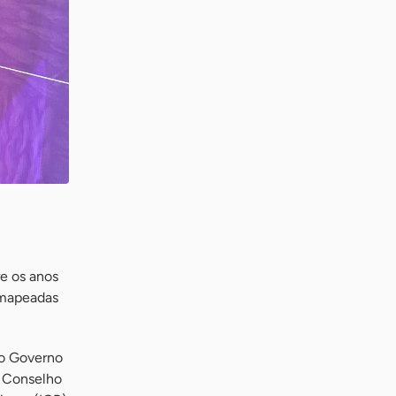
e os anos
 mapeadas
 o Governo
o Conselho