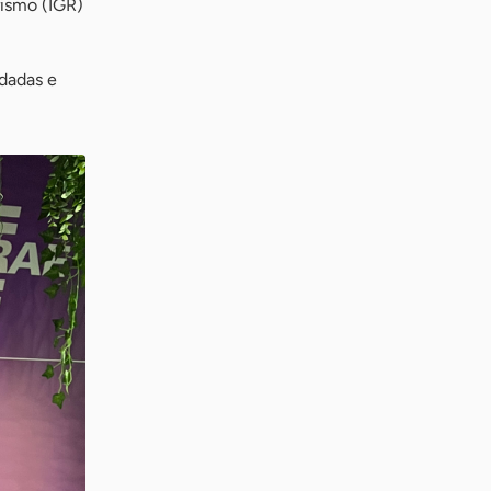
rismo (IGR)
idadas e