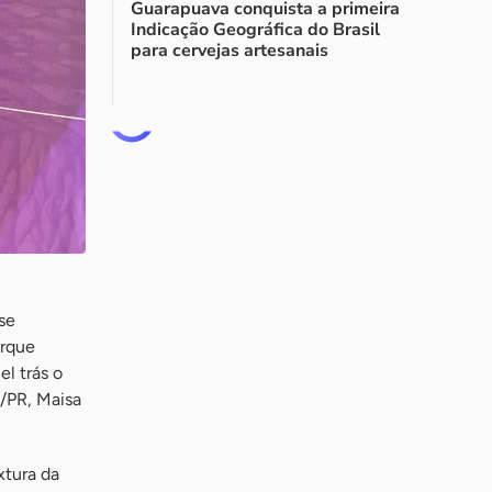
Guarapuava conquista a primeira
Indicação Geográfica do Brasil
para cervejas artesanais
se
arque
l trás o
e/PR, Maisa
xtura da