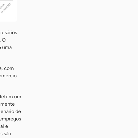
resários
. O
de uma
ça, com
comércio
efletem um
almente
cenário de
o empregos
al e
s são