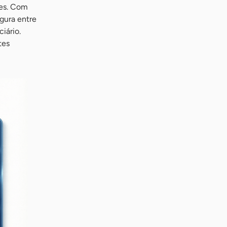
tes. Com
gura entre
iário.
tes