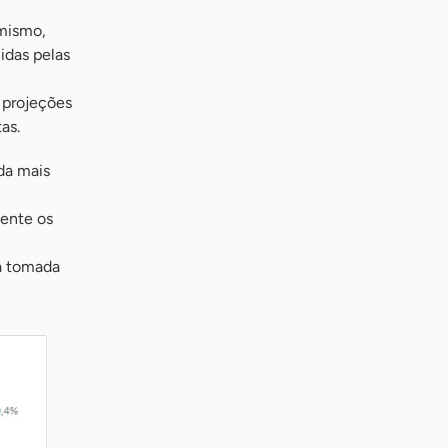
imismo,
idas pelas
 projeções
as.
da mais
mente os
à tomada