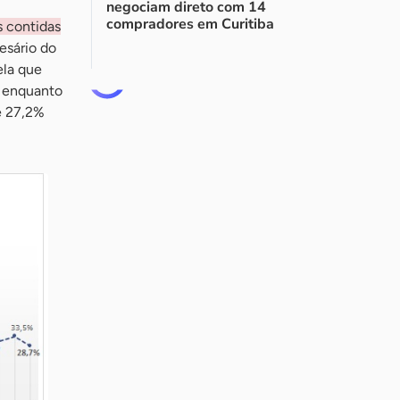
negociam direto com 14
compradores em Curitiba
s contidas
esário do
ela que
, enquanto
e 27,2%