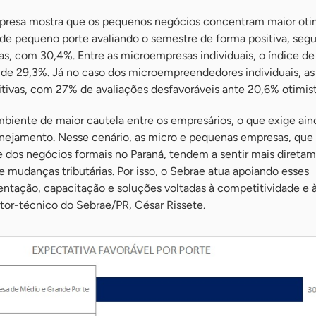
mpresa mostra que os pequenos negócios concentram maior ot
e pequeno porte avaliando o semestre de forma positiva, segu
s, com 30,4%. Entre as microempresas individuais, o índice de
é de 29,3%. Já no caso dos microempreendedores individuais, as
tivas, com 27% de avaliações desfavoráveis ante 20,6% otimist
iente de maior cautela entre os empresários, o que exige ain
anejamento. Nesse cenário, as micro e pequenas empresas, que
e dos negócios formais no Paraná, tendem a sentir mais direta
 e mudanças tributárias. Por isso, o Sebrae atua apoiando esses
tação, capacitação e soluções voltadas à competitividade e 
etor-técnico do Sebrae/PR, César Rissete.