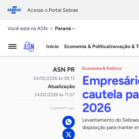
Fale
Acessibilidade
conosco
0
Acesse o Portal Sebrae
9
Paraná
Você está na ASN
Início
Economia & Política
Inovação & T
Agência
Sebrae
ASN PR
Economia & Política
de
Empresári
24/02/2026 às 08:13
Atualização
Notícias
cautela pa
24/02/2026 às 11:07
2026
COMPARTILHE
Levantamento do Sebrae/
disposição para manter e