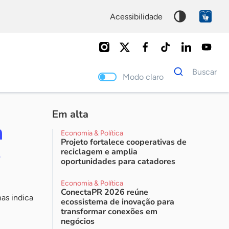
acessibilidade
Dados
Buscar
para
Modo claro
busca
Palavra
chave
Em alta
m
Economia & Política
Projeto fortalece cooperativas de
e
reciclagem e amplia
oportunidades para catadores
Economia & Política
ConectaPR 2026 reúne
as indica
ecossistema de inovação para
transformar conexões em
negócios