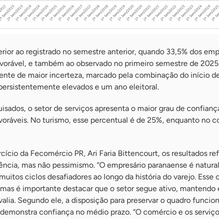
erior ao registrado no semestre anterior, quando 33,5% dos emp
vorável, e também ao observado no primeiro semestre de 2025
ente de maior incerteza, marcado pela combinação do início 
s persistentemente elevados e um ano eleitoral.
isados, o setor de serviços apresenta o maior grau de confian
voráveis. No turismo, esse percentual é de 25%, enquanto no 
cício da Fecomércio PR, Ari Faria Bittencourt, os resultados r
ncia, mas não pessimismo. “O empresário paranaense é natur
muitos ciclos desafiadores ao longo da história do varejo. Esse 
 mas é importante destacar que o setor segue ativo, mantend
valia. Segundo ele, a disposição para preservar o quadro funcion
a demonstra confiança no médio prazo. “O comércio e os serviço