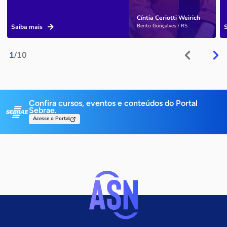
Cíntia Ceriotti Weirich
Bento Gonçalves / RS
Saiba mais
1
/10
Confira cursos, eventos e conteúdos do Portal
Sebrae.
Acesse o Portal