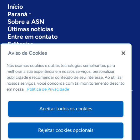
Início
Paraná
Sobre a ASN
Últimas notícias
Entre em contato
Editorias
Aviso de Cookies
Economia & Política
Inovação & Tecnologia
Nós usamos cookies e outras tecnologias semelhantes para
Cultura empreendedora
melhorar a sua experiência em nossos serviços, personalizar
publicidade e recomendar conteúdo de seu interesse. Ao utilizar
Dados
nossos serviços, você concorda com tal monitoramento descrito
Arquivo
em nossa
Política de Privacidade
Aceitar todos os cookies
Rejeitar cookies opcionais