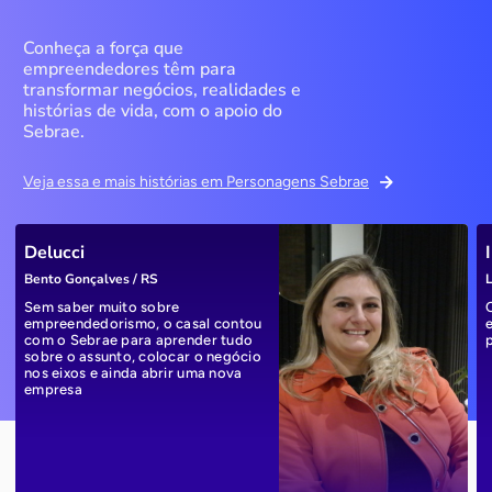
Conheça a força que
empreendedores têm para
transformar negócios, realidades e
histórias de vida, com o apoio do
Sebrae.
Veja essa e mais histórias em Personagens Sebrae
Delucci
Bento Gonçalves / RS
L
Sem saber muito sobre
empreendedorismo, o casal contou
com o Sebrae para aprender tudo
sobre o assunto, colocar o negócio
nos eixos e ainda abrir uma nova
empresa