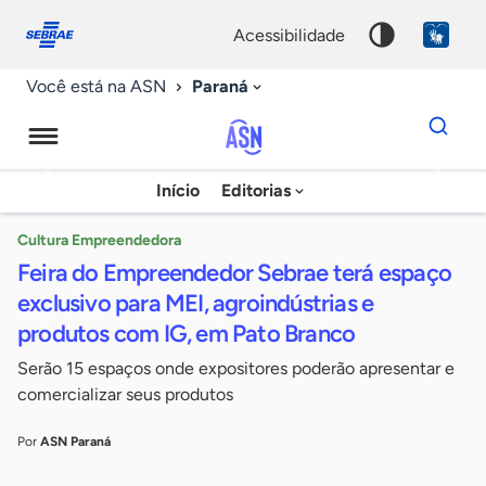
Fale
Acessibilidade
conosco
0
acessibilidade
9
Paraná
Você está na ASN
Dados
para
busca
Agência
Início
Editorias
Palavra
Sebrae
chave
de
Cultura Empreendedora
Feira do Empreendedor Sebrae terá espaço
Notícias
exclusivo para MEI, agroindústrias e
produtos com IG, em Pato Branco
Serão 15 espaços onde expositores poderão apresentar e
comercializar seus produtos
Por
ASN Paraná