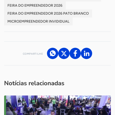
FEIRA DO EMPREENDEDOR 2026
FEIRA DO EMPREENDEDOR 2026 PATO BRANCO
MICROEMPREENDEDOR INVIDIDUAL
COMPARTILHE
Acesse nossos canais de atendimento
Ficou com alguma dúvida?
.
Se
você é um profissional da imprensa, entre em contato pelo
imprensa@sebrae.com.br
fale com a ASN em cada UF
ou
Notícias relacionadas