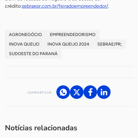
crédito:
sebraepr.com.br/feiradoempreendedor/
.
AGRONEGÓCIO
EMPREENDEDORISMO
INOVA QUEIJO
INOVA QUEIJO 2024
SEBRAE/PR;
SUDOESTE DO PARANÁ
COMPARTILHE
Acesse nossos canais de atendimento
Ficou com alguma dúvida?
.
Se
você é um profissional da imprensa, entre em contato pelo
imprensa@sebrae.com.br
fale com a ASN em cada UF
ou
Notícias relacionadas