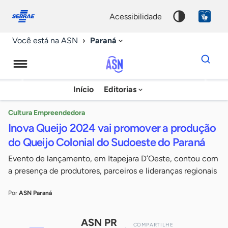
Fale
Acessibilidade
conosco
0
acessibilidade
9
Paraná
Você está na ASN
Dados
para
busca
Agência
Início
Editorias
Palavra
Sebrae
chave
de
Cultura Empreendedora
Inova Queijo 2024 vai promover a produção
Notícias
do Queijo Colonial do Sudoeste do Paraná
Evento de lançamento, em Itapejara D’Oeste, contou com
a presença de produtores, parceiros e lideranças regionais
Por
ASN Paraná
ASN PR
COMPARTILHE