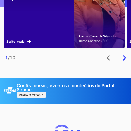
Cíntia Ceriotti Weirich
Bento Gonçalves / RS
Saiba mais
1
/10
Confira cursos, eventos e conteúdos do Portal
Sebrae.
Acesse o Portal