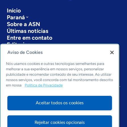
Início
Paraná
Sobre a ASN
Últimas notícias
Entre em contato
Editorias
Aviso de Cookies
Economia & Política
Inovação & Tecnologia
Nós usamos cookies e outras tecnologias semelhantes para
Cultura empreendedora
melhorar a sua experiência em nossos serviços, personalizar
publicidade e recomendar conteúdo de seu interesse. Ao utilizar
Dados
nossos serviços, você concorda com tal monitoramento descrito
Arquivo
em nossa
Política de Privacidade
Aceitar todos os cookies
Rejeitar cookies opcionais