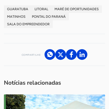
GUARATUBA
LITORAL
MARÉ DE OPORTUNIDADES
MATINHOS
PONTAL DO PARANÁ
SALA DO EMPREENDEDOR
COMPARTILHE
Acesse nossos canais de atendimento
Ficou com alguma dúvida?
.
Se
você é um profissional da imprensa, entre em contato pelo
imprensa@sebrae.com.br
fale com a ASN em cada UF
ou
Notícias relacionadas