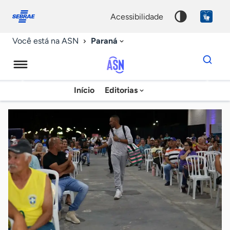
Fale
Acessibilidade
conosco
0
acessibilidade
9
Paraná
Você está na ASN
Dados
para
busca
Agência
Início
Editorias
Palavra
Sebrae
chave
de
Notícias