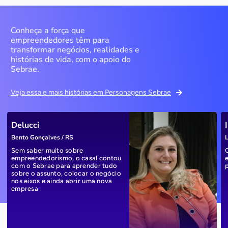
Conheça a força que
empreendedores têm para
transformar negócios, realidades e
histórias de vida, com o apoio do
Sebrae.
Veja essa e mais histórias em Personagens Sebrae
Delucci
Bento Gonçalves / RS
L
Sem saber muito sobre
empreendedorismo, o casal contou
com o Sebrae para aprender tudo
sobre o assunto, colocar o negócio
nos eixos e ainda abrir uma nova
empresa