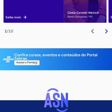
Cíntia Ceriotti Weirich
Bento Gonçalves / RS
Saiba mais
1
/10
Confira cursos, eventos e conteúdos do Portal
Sebrae.
Acesse o Portal