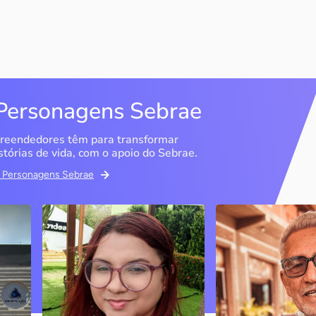
Personagens Sebrae
reendedores têm para transformar
stórias de vida, com o apoio do Sebrae.
em Personagens Sebrae
Memória Ancestral
Espedito Selei
São Luís / MA
Nova Olinda / CE
Ao lado da irmã e com o
Peças criadas pelo
apoio do Sebrae, a Memória
cearense já foram
Ancestral utiliza inteligência
apresentadas em fi
artificial com o objetivo de
novelas, desfiles d
 o
melhorar a qualidade de vida
até em exposições