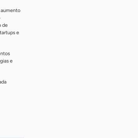
o aumento
o
o de
tartups e
entos
gias e
ada