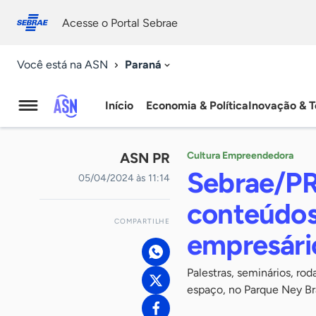
Fale
Acessibilidade
conosco
0
Acesse o Portal Sebrae
9
Paraná
Você está na ASN
Início
Economia & Política
Inovação & T
Agência
Sebrae
ASN PR
Cultura Empreendedora
de
Sebrae/PR
05/04/2024 às 11:14
Notícias
conteúdos
COMPARTILHE
empresári
Palestras, seminários, ro
espaço, no Parque Ney B