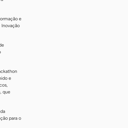
nformação e
e Inovação
de
o
Hackathon
nido e
cos,
o, que
 da
ação para o