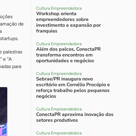
Cultura Empreendedora
Workshop orienta
sições
empreendedores sobre
gramação de
investimento e expansão por
franquias
a
startups.
Cultura Empreendedora
Além dos palcos, ConectaPR
e palestras
transforma encontros em
” e “A
oportunidades e negócios
madas para
Cultura Empreendedora
Sebrae/PR inaugura novo
escritório em Cornélio Procópio e
reforça trabalho pelos pequenos
negócios
Cultura Empreendedora
ConectaPR aproxima inovação dos
setores produtivos
Cultura Empreendedora