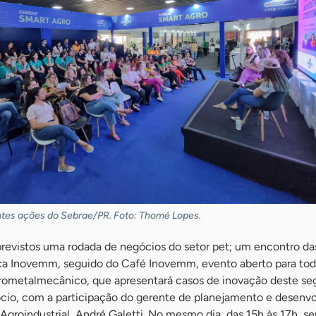
entes ações do Sebrae/PR. Foto: Thomé Lopes.
 previstos uma rodada de negócios do setor pet; um encontro d
ça Inovemm, seguido do Café Inovemm, evento aberto para tod
trometalmecânico, que apresentará casos de inovação deste 
cio, com a participação do gerente de planejamento e desenv
Agroindustrial, André Galetti. No mesmo dia, das 15h às 17h, se