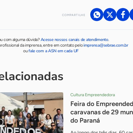
COMPARTILHE
Acesse nossos canais de atendimento
ou com alguma dúvida?
.
imprensa@sebrae.com.br
rofissional da imprensa, entre em contato pelo
fale com a ASN em cada UF
ou
relacionadas
Cultura Empreendedora
Feira do Empreended
caravanas de 29 mun
do Paraná
Ao longo dos três dias, 60 ca