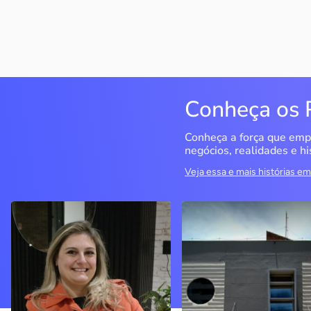
Conheça os 
Conheça a força que emp
negócios, realidades e hi
Veja essa e mais histórias 
Delucci
Infoecia Software
Ltda
Bento Gonçalves / RS
Londrina / PR
Sem saber muito sobre
empreendedorismo, o casal
Com mais de 20 anos de
contou com o Sebrae para
mercado, o empresário
aprender tudo sobre o
contou com o Sebrae para
assunto, colocar o negócio
crescimento do negócio