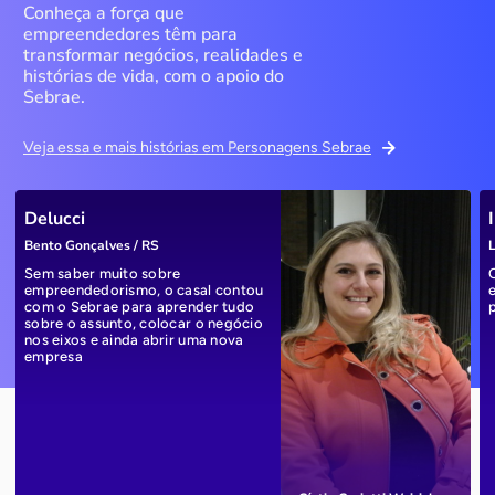
Conheça a força que
empreendedores têm para
transformar negócios, realidades e
histórias de vida, com o apoio do
Sebrae.
Veja essa e mais histórias em Personagens Sebrae
Delucci
Bento Gonçalves / RS
L
Sem saber muito sobre
empreendedorismo, o casal contou
com o Sebrae para aprender tudo
sobre o assunto, colocar o negócio
nos eixos e ainda abrir uma nova
empresa