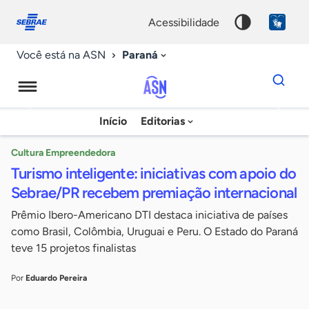
Fale
Acessibilidade
conosco
0
acessibilidade
9
Paraná
Você está na ASN
Dados
para
busca
Agência
Início
Editorias
Palavra
Sebrae
chave
de
Cultura Empreendedora
Turismo inteligente: iniciativas com apoio do
Notícias
Sebrae/PR recebem premiação internacional
Prêmio Ibero-Americano DTI destaca iniciativa de países
como Brasil, Colômbia, Uruguai e Peru. O Estado do Paraná
teve 15 projetos finalistas
Por
Eduardo Pereira