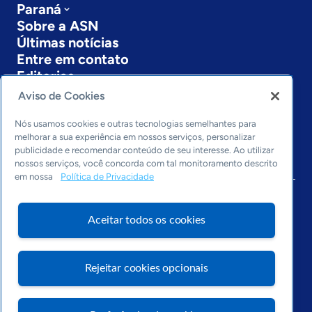
Paraná
Sobre a ASN
Últimas notícias
Entre em contato
Editorias
Aviso de Cookies
Economia & Política
Inovação & Tecnologia
Nós usamos cookies e outras tecnologias semelhantes para
Cultura empreendedora
melhorar a sua experiência em nossos serviços, personalizar
publicidade e recomendar conteúdo de seu interesse. Ao utilizar
Dados
nossos serviços, você concorda com tal monitoramento descrito
Arquivo
em nossa
Política de Privacidade
Aceitar todos os cookies
Rejeitar cookies opcionais