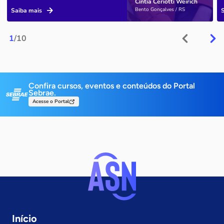
Cíntia Ceriotti Weirich
Bento Gonçalves / RS
Saiba mais
1
/10
Confira cursos, eventos e conteúdos do Portal
Sebrae.
Acesse o Portal
Início