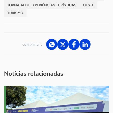
JORNADA DE EXPERIÊNCIAS TURÍSTICAS
OESTE
TURISMO
COMPARTILHE
Acesse nossos canais de atendimento
Ficou com alguma dúvida?
.
Se
você é um profissional da imprensa, entre em contato pelo
imprensa@sebrae.com.br
fale com a ASN em cada UF
ou
Notícias relacionadas